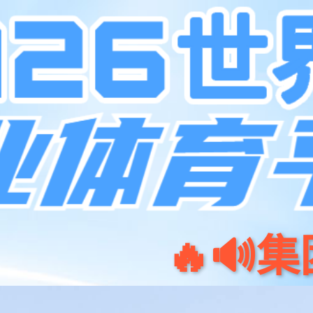
中心
产品
服务
生态合作
行业应用
认证培训
联系我们
寰宇-三季度中国智能平板销量达796万台 苹果
2025-11-26 08:03:02
|
新闻中心
分享至: