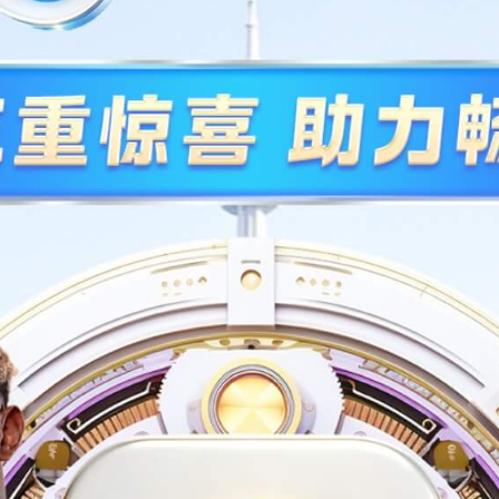
智能平板市场将保持增长，全渠道销量预计达906.5万台，同比增长5.2%。综合前三季度的出
4.3万台，同比增长13.7%，市场活力持续增强。