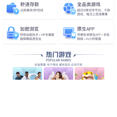
通过影像了解我们
以客户为中心、解决方案为抓手、产品和服务为支撑，赋能产业数字化转型
产品体系
目前，710公海寰宇数码信创业务集团以710公海寰宇系列产品为核心，形成