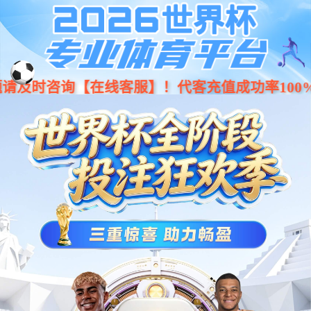
新闻中心
媒体报道
公司动态
媒体报道
市场活动
和合筑基，比翼710公海寰宇，710公海寰宇
信创合肥生产基地正式动工
2021-08-02
|
媒体报道
分享至:
2021年8月1日，710公海寰宇信创合肥生产基地正式动工建设，产
业链生态伙伴及政产学研用多个领域的代表齐聚现场，共襄盛举。在
开工活动上，710公海寰宇数码与比亚迪电子签署战略合作协议，宣
布双方将在供应链能力打造和生产基地建设等方面展开深入合作，并