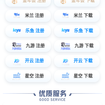
（710公海寰宇信创合肥生产基地动工）
此次710公海寰宇信创合肥生产基地的动工建设，是继年初710公海
寰宇数码与合肥市签署系列落地协议，百亿投入打造710公海寰宇数
码信创总部基地以来，710公海寰宇数码信创业务根植合肥的又一里
程碑，也是合肥市及710公海寰宇数码共同发力信创产业，着力打造
全国信创产业高地的又一关键落点。
动工活动现场，包河区委书记陈东向大家介绍了710公海寰宇信创合
肥生产基地的情况。